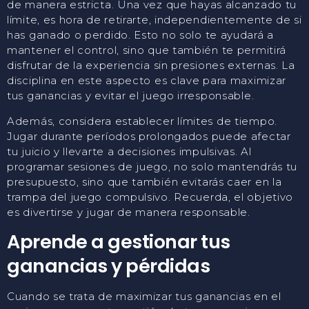
de manera estricta. Una vez que hayas alcanzado tu
límite, es hora de retirarte, independientemente de si
has ganado o perdido. Esto no solo te ayudará a
mantener el control, sino que también te permitirá
disfrutar de la experiencia sin presiones externas. La
disciplina en este aspecto es clave para maximizar
tus ganancias y evitar el juego irresponsable.
Además, considera establecer límites de tiempo.
Jugar durante períodos prolongados puede afectar
tu juicio y llevarte a decisiones impulsivas. Al
programar sesiones de juego, no solo mantendrás tu
presupuesto, sino que también evitarás caer en la
trampa del juego compulsivo. Recuerda, el objetivo
es divertirse y jugar de manera responsable.
Aprende a gestionar tus
ganancias y pérdidas
Cuando se trata de maximizar tus ganancias en el