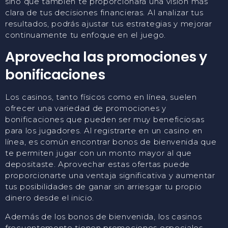
sino que también te proporcionará una visión más
clara de tus decisiones financieras. Al analizar tus
resultados, podrás ajustar tus estrategias y mejorar
continuamente tu enfoque en el juego.
Aprovecha las promociones y
bonificaciones
Los casinos, tanto físicos como en línea, suelen
ofrecer una variedad de promociones y
bonificaciones que pueden ser muy beneficiosas
para los jugadores. Al registrarte en un casino en
línea, es común encontrar bonos de bienvenida que
te permiten jugar con un monto mayor al que
depositaste. Aprovechar estas ofertas puede
proporcionarte una ventaja significativa y aumentar
tus posibilidades de ganar sin arriesgar tu propio
dinero desde el inicio.
Además de los bonos de bienvenida, los casinos
frecuentemente tienen promociones especiales,