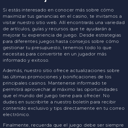
Si estás interesado en conocer más sobre cómo
maximizar tus ganancias en el casino, te invitamos a
visitar nuestro sitio web. Allí encontrarás una variedad
de artículos, guías y recursos que te ayudarán a
mejorar tu experiencia de juego. Desde estrategias
para diferentes juegos hasta consejos sobre cómo
gestionar tu presupuesto, tenemos todo lo que
necesitas para convertirte en un jugador más
informado y exitoso.
Además, nuestro sitio ofrece actualizaciones sobre
las últimas promociones y bonificaciones de los
principales casinos. Mantenerse informado te
permitirá aprovechar al máximo las oportunidades
que el mundo del juego tiene para ofrecer. No
dudes en suscribirte a nuestro boletín para recibir
contenido exclusivo y tips directamente en tu correo
electrónico.
Finalmente, recuerda que el juego debe ser siempre