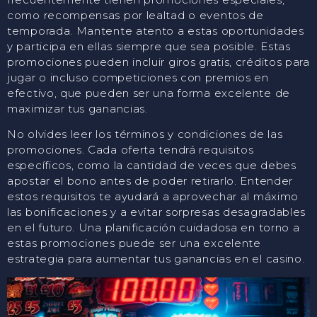
como recompensas por lealtad o eventos de
temporada. Mantente atento a estas oportunidades
y participa en ellas siempre que sea posible. Estas
promociones pueden incluir giros gratis, créditos para
jugar o incluso competiciones con premios en
efectivo, que pueden ser una forma excelente de
maximizar tus ganancias.
No olvides leer los términos y condiciones de las
promociones. Cada oferta tendrá requisitos
específicos, como la cantidad de veces que debes
apostar el bono antes de poder retirarlo. Entender
estos requisitos te ayudará a aprovechar al máximo
las bonificaciones y a evitar sorpresas desagradables
en el futuro. Una planificación cuidadosa en torno a
estas promociones puede ser una excelente
estrategia para aumentar tus ganancias en el casino.