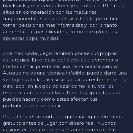
blackjack y el video póker suelen ofrecer RTP más
altos en comparación con las máquinas
tragamonedas. Conocer estas cifras te permitirá
tomar decisiones más informadas y, por lo tanto,
aumentar tus posibilidades, como al explorar las
apuestas copa mundial
.
Además, cada juego también posee sus propias
estrategias. En el caso del blackjack, aprender a
contar cartas puede ser una herramienta valiosa.
Aunque no es una técnica infalible, puede darte una
ventaja sobre la casa si se utiliza correctamente. Por
otro lado, en juegos de azar como la ruleta, es
esencial comprender las diferentes apuestas que
puedes hacer y cómo estas afectan tus
probabilidades de ganar.
Por último, es importante que practiques en modo
gratuito antes de jugar con dinero real. Muchos
casinos en línea ofrecen versiones demo de sus