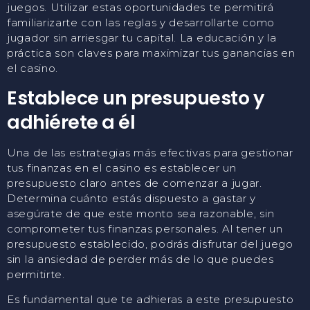
juegos. Utilizar estas oportunidades te permitirá
familiarizarte con las reglas y desarrollarte como
jugador sin arriesgar tu capital. La educación y la
práctica son claves para maximizar tus ganancias en
el casino.
Establece un presupuesto y
adhiérete a él
Una de las estrategias más efectivas para gestionar
tus finanzas en el casino es establecer un
presupuesto claro antes de comenzar a jugar.
Determina cuánto estás dispuesto a gastar y
asegúrate de que este monto sea razonable, sin
comprometer tus finanzas personales. Al tener un
presupuesto establecido, podrás disfrutar del juego
sin la ansiedad de perder más de lo que puedes
permitirte.
Es fundamental que te adhieras a este presupuesto