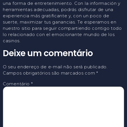
una forma de entretenimiento. Con la información y
herramientas adecuadas, podrás disfrutar de una
experiencia más gratificante y, con un poco de
suerte, maximizar tus ganancias. Te esperamos en
nuestro sitio para seguir compartiendo contigo todo
lo relacionado con el emocionante mundo de los
casinos.
Deixe um comentário
O seu endereço de e-mail não será publicado.
Campos obrigatórios são marcados com
*
Comentário
*