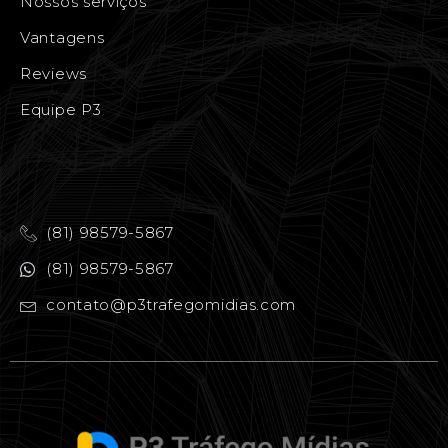
Nossos serviços
Vantagens
Reviews
Equipe P3
(81) 98579-5867
(81) 98579-5867
contato@p3trafegomidias.com