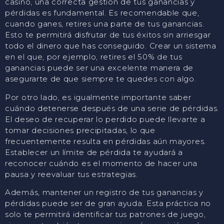
casino, una correcta gestión de tus ganancias y
pérdidas es fundamental. Es recomendable que,
cuando ganes, retires una parte de tus ganancias.
Esto te permitirá disfrutar de tus éxitos sin arriesgar
todo el dinero que has conseguido. Crear un sistema
en el que, por ejemplo, retires el 50% de tus
ganancias puede ser una excelente manera de
asegurarte de que siempre te quedes con algo.
Por otro lado, es igualmente importante saber
cuándo detenerse después de una serie de pérdidas.
El deseo de recuperar lo perdido puede llevarte a
tomar decisiones precipitadas, lo que
frecuentemente resulta en pérdidas aún mayores.
Establecer un límite de pérdida te ayudará a
reconocer cuándo es el momento de hacer una
pausa y reevaluar tus estrategias.
Además, mantener un registro de tus ganancias y
pérdidas puede ser de gran ayuda. Esta práctica no
solo te permitirá identificar tus patrones de juego,