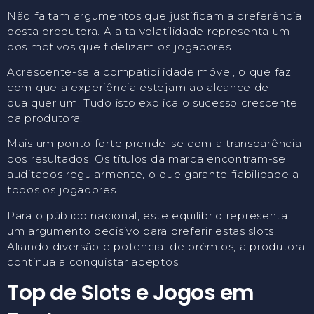
Não faltam argumentos que justificam a preferência
desta produtora. A alta volatilidade representa um
dos motivos que fidelizam os jogadores.
Acrescente-se a compatibilidade móvel, o que faz
com que a experiência estejam ao alcance de
qualquer um. Tudo isto explica o sucesso crescente
da produtora.
Mais um ponto forte prende-se com a transparência
dos resultados. Os títulos da marca encontram-se
auditados regularmente, o que garante fiabilidade a
todos os jogadores.
Para o público nacional, este equilíbrio representa
um argumento decisivo para preferir estas slots.
Aliando diversão e potencial de prémios, a produtora
continua a conquistar adeptos.
Top de Slots e Jogos em