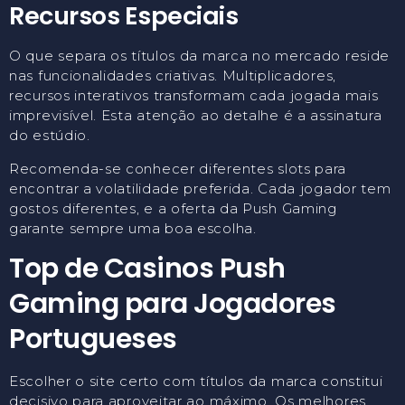
Recursos Especiais
O que separa os títulos da marca no mercado reside
nas funcionalidades criativas. Multiplicadores,
recursos interativos transformam cada jogada mais
imprevisível. Esta atenção ao detalhe é a assinatura
do estúdio.
Recomenda-se conhecer diferentes slots para
encontrar a volatilidade preferida. Cada jogador tem
gostos diferentes, e a oferta da Push Gaming
garante sempre uma boa escolha.
Top de Casinos Push
Gaming para Jogadores
Portugueses
Escolher o site certo com títulos da marca constitui
decisivo para aproveitar ao máximo. Os melhores