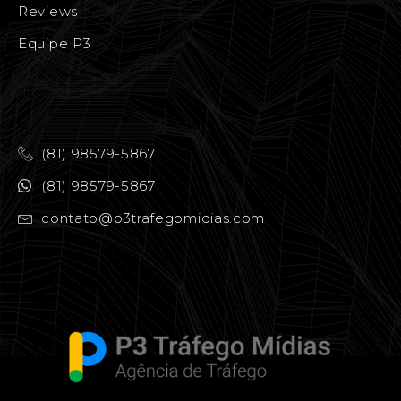
Reviews
Equipe P3
(81) 98579-5867
(81) 98579-5867
contato@p3trafegomidias.com