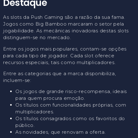
Destaque
As slots da Push Gaming são a razão da sua fama.
Jogos como Big Bamboo marcaram o setor pela
jogabilidade. As mecânicas inovadoras destas slots
distinguem-se no mercado.
Entre os jogos mais populares, contam-se opções
para cada tipo de jogador. Cada slot oferece
recursos especiais, tais como multiplicadores.
Entre as categorias que a marca disponibiliza,
incluem-se:
Os jogos de grande risco-recompensa, ideais
para quem procura emoção.
Os títulos com funcionalidades próprias, com
multiplicadores.
Os títulos consagrados como os favoritos do
público.
As novidades, que renovam a oferta.