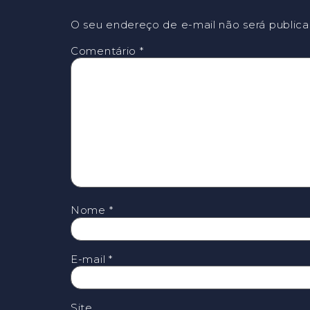
O seu endereço de e-mail não será publica
Comentário
*
Nome
*
E-mail
*
Site