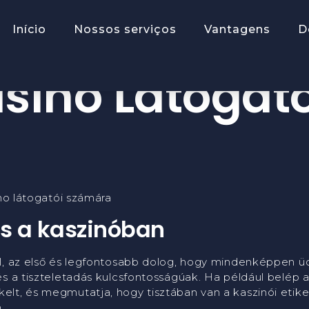
zinó Etikett T
Início
Nossos serviços
Vantagens
D
sino Látogató
ino látogatói számára
és a kaszinóban
ül, az első és legfontosabb dolog, hogy mindenképpen üd
és a tiszteletadás kulcsfontosságúak. Ha például belép a
lt, és megmutatja, hogy tisztában van a kaszinói etiket
.