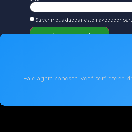
Salvar meus dados neste navegador par
Fale agora conosco! Você será atendid