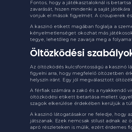
Fontos, hogy a játékasztaloknál is betarts
zavarását, hiszen mindenki a saját játéká
vonjuk el mások figyelmét. A croupierek és
A kaszinó etikett magában foglalja a személy
kényelmetlenséget okozhat más játékosokn
tegye, lehetőleg ne zavarja meg a folyama
Öltözködési szabályo
Az öltözködés kulcsfontosságú a kaszinó l
figyelni arra, hogy megfelelő öltözetben é
helyszín iránt. Egy jól megválasztott öltöz
A férfiak számára a zakó és a nyakkendő vi
öltözködési etikett betartása mellett ügyel
szagok elkerülése érdekében kerüljük a túl
A kaszinó látogatásakor ne feledje, hogy a
játszanak. Ezek nemcsak stílust adnak az 
apró részleteken is múlik, ezért érdemes fi