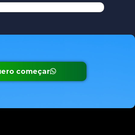
ero começar