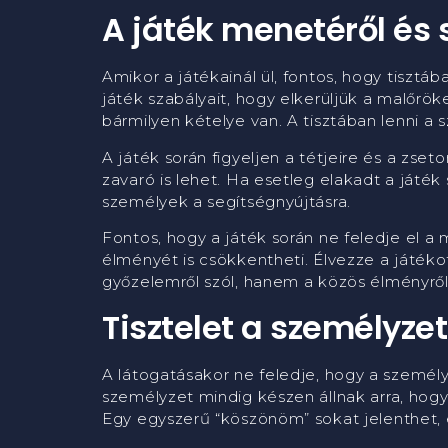
A játék menetéről és 
Amikor a játékainál ül, fontos, hogy tisztá
játék szabályait, hogy elkerüljük a malőr
bármilyen kételye van. A tisztában lenni a
A játék során figyeljen a tétjeire és a zs
zavaró is lehet. Ha esetleg elakadt a játék
személyek a segítségnyújtásra.
Fontos, hogy a játék során ne feledje el 
élményét is csökkentheti. Élvezze a játék
győzelemről szól, hanem a közös élményről 
Tisztelet a személyzet
A látogatásakor ne feledje, hogy a személ
személyzet mindig készen állnak arra, hogy
Egy egyszerű “köszönöm” sokat jelenthet, 