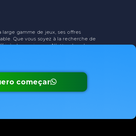
a large gamme de jeux, ses offres
liable. Que vous soyez à la recherche de
frir à chaque joueur. N’attendez plus,
ero começar