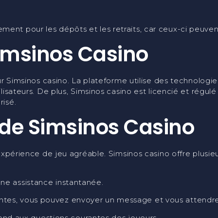
aitement pour les dépôts et les retraits, car ceux-ci peuv
Simsinos Casino
our Simsinos casino. La plateforme utilise des technolog
isateurs. De plus, Simsinos casino est licencié et régulé
risé.
t de Simsinos Casino
 expérience de jeu agréable. Simsinos casino offre plusi
une assistance instantanée.
entes, vous pouvez envoyer un message et vous attendre
nd aux questions courantes des joueurs.