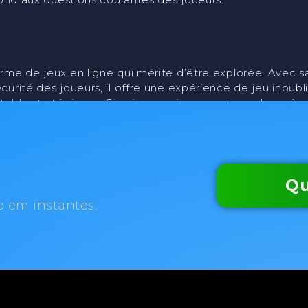
rme de jeux en ligne qui mérite d’être explorée. Avec s
urité des joueurs, il offre une expérience de jeu inoub
table stratégiques, Simsinos casino a quelque chose à of
ans l’univers passionnant de Simsinos casino !
Qu
o em instantes.