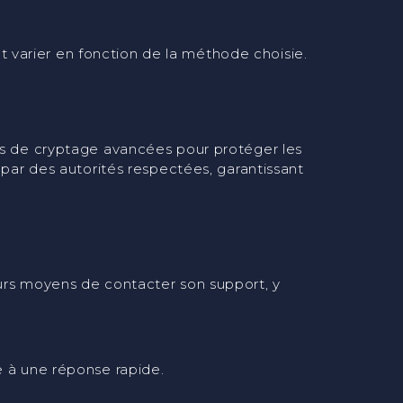
ent varier en fonction de la méthode choisie.
ies de cryptage avancées pour protéger les
 par des autorités respectées, garantissant
eurs moyens de contacter son support, y
 à une réponse rapide.