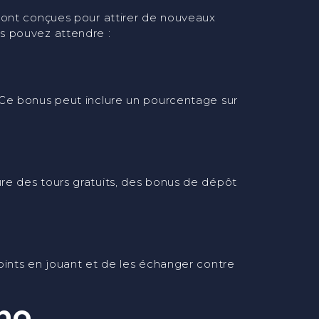
sont conçues pour attirer de nouveaux
s pouvez attendre :
 Ce bonus peut inclure un pourcentage sur
re des tours gratuits, des bonus de dépôt
oints en jouant et de les échanger contre
no