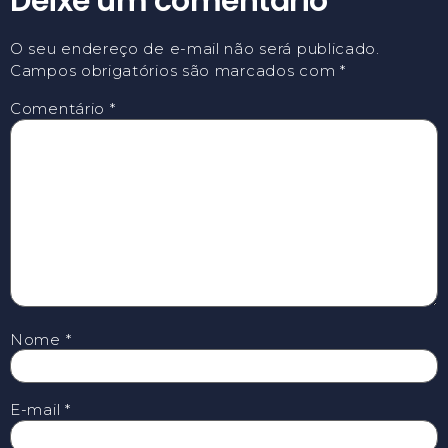
Deixe um comentário
O seu endereço de e-mail não será publicado.
Campos obrigatórios são marcados com
*
Comentário
*
Nome
*
E-mail
*